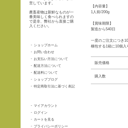
営しています。
【内容量】
1人前/200g
農畜産物は新鮮なものが一
番美味しく食べられますの
で是非、弊社から直接ご購
【賞味期限】
入ください。
製造から540日
一度のご注文につき1
ショップホーム
梱包する1箱に10個
お問い合わせ
お支払い方法について
販売価格
配送方法について
配送料について
購入数
ショップブログ
特定商取引法に基づく表記
マイアカウント
ログイン
カートを見る
プライバシーポリシー