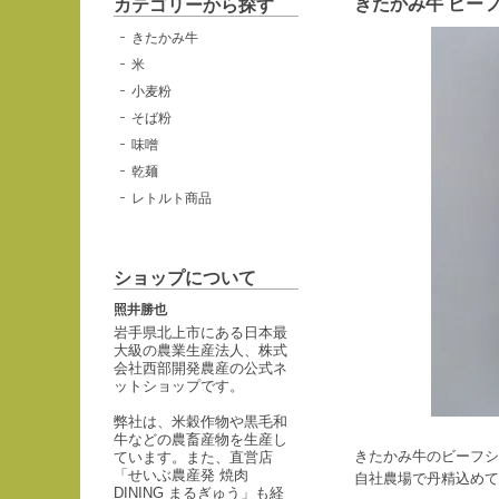
きたかみ牛 ビー
カテゴリーから探す
きたかみ牛
米
小麦粉
そば粉
味噌
乾麺
レトルト商品
ショップについて
照井勝也
岩手県北上市にある日本最
大級の農業生産法人、株式
会社西部開発農産の公式ネ
ットショップです。
弊社は、米穀作物や黒毛和
牛などの農畜産物を生産し
きたかみ牛のビーフシ
ています。また、直営店
「せいぶ農産発 焼肉
自社農場で丹精込めて
DINING まるぎゅう」も経